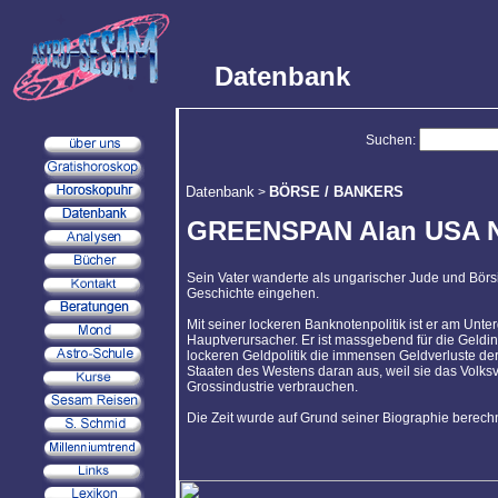
Datenbank
Suchen:
Datenbank
BÖRSE / BANKERS
>
GREENSPAN Alan USA N
Sein Vater wanderte als ungarischer Jude und Börsi
Geschichte eingehen.
Mit seiner lockeren Banknotenpolitik ist er am Unte
Hauptverursacher. Er ist massgebend für die Geldinf
lockeren Geldpolitik die immensen Geldverluste de
Staaten des Westens daran aus, weil sie das Volk
Grossindustrie verbrauchen.
Die Zeit wurde auf Grund seiner Biographie berech