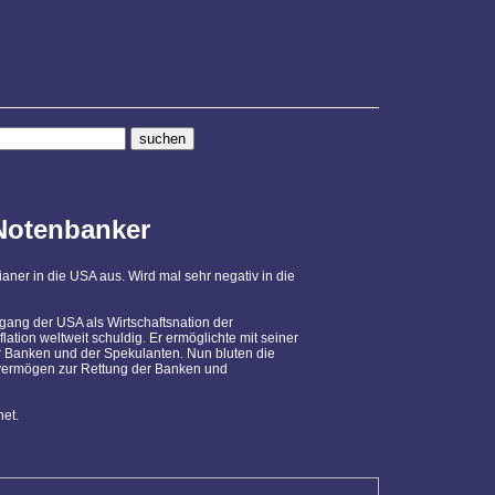
otenbanker
aner in die USA aus. Wird mal sehr negativ in die
rgang der USA als Wirtschaftsnation der
lation weltweit schuldig. Er ermöglichte mit seiner
r Banken und der Spekulanten. Nun bluten die
svermögen zur Rettung der Banken und
net.