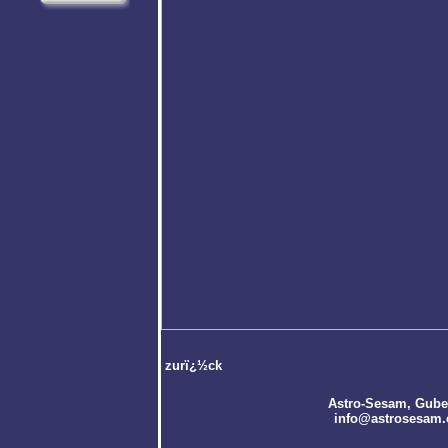
zurï¿½ck
Astro-Sesam
, Gube
info@astrosesam.