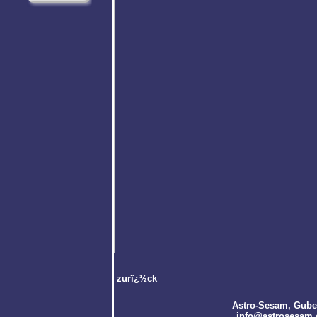
zurï¿½ck
Astro-Sesam
, Gube
info@astrosesam.