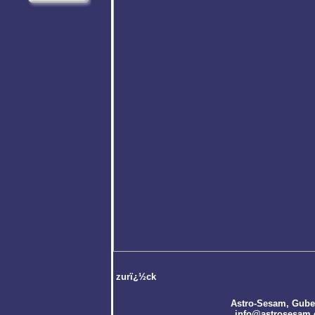
zurï¿½ck
Astro-Sesam
, Gube
info@astrosesam.