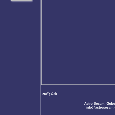
zurï¿½ck
Astro-Sesam
, Gube
info@astrosesam.