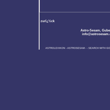
zurï¿½ck
Astro-Sesam
, Gube
info@astrosesam.
ASTROLEXIKON
-
ASTROSESAM
-
-
SEARCH WITH G