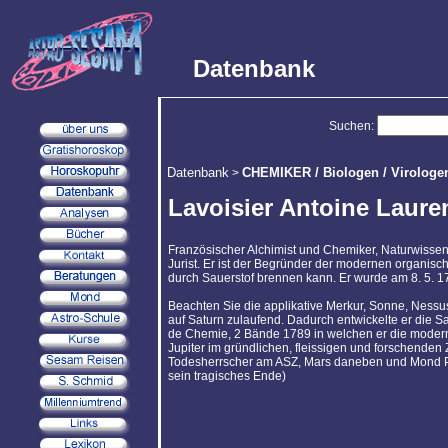
Datenbank
Suchen:
Datenbank
CHEMIKER / Biologen / Virologe
>
Lavoisier Antoine Laure
Französischer Alchimist und Chemiker, Naturwissen
Jurist. Er ist der Begründer der modernen organisc
durch Sauerstof brennen kann. Er wurde am 8. 5. 179
Beachten Sie die applikative Merkur, Sonne, Nessu
auf Saturn zulaufend. Dadurch entwickelte er die Sa
de Chemie, 2 Bände 1789 in welchen er die moder
Jupiter im gründlichen, fleissigen und forschenden
Todesherrscher am ASZ, Mars daneben und Mond Pl
sein tragisches Ende)