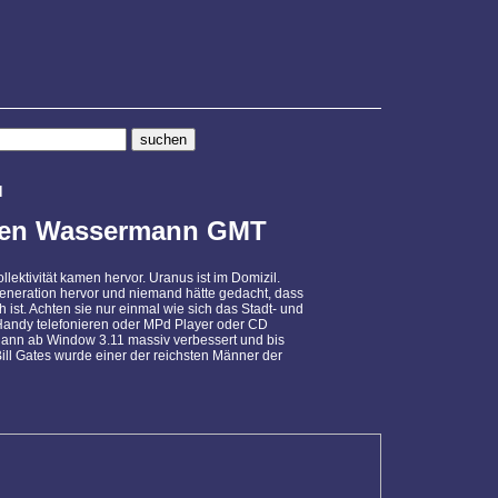
N
n den Wassermann GMT
ektivität kamen hervor. Uranus ist im Domizil.
Generation hervor und niemand hätte gedacht, dass
 ist. Achten sie nur einmal wie sich das Stadt- und
 Handy telefonieren oder MPd Player oder CD
dann ab Window 3.11 massiv verbessert und bis
Bill Gates wurde einer der reichsten Männer der