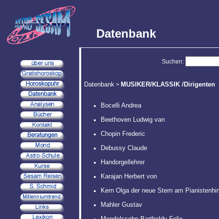
Datenbank
Suchen:
Datenbank
MUSIKER/KLASSIK /Dirigenten
>
Bocelli Andrea
Beethoven Ludwig van
Chopin Frederic
Debussy Claude
Handorgellehrer
Karajan Herbert von
Kern Olga der neue Stern am Pianistenh
Mahler Gustav
Mendelssohn Bartholdy Felix