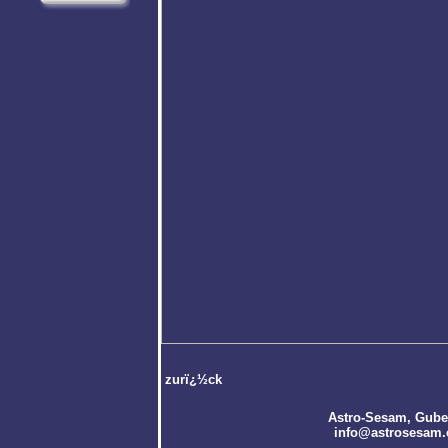
zurï¿½ck
Astro-Sesam
, Gube
info@astrosesam.