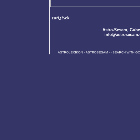
zurï¿½ck
Astro-Sesam
, Gube
info@astrosesam.
ASTROLEXIKON
-
ASTROSESAM
-
-
SEARCH WITH G